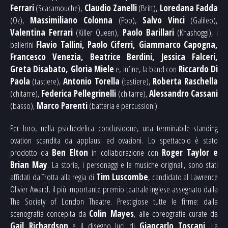
Ferrari
(Scaramouche),
Claudio Zanelli
(Britt),
Loredana Fadda
(Oz),
Massimiliano Colonna
(Pop),
Salvo Vinci
(Galileo),
Valentina Ferrari
(Killer Queen),
Paolo Barillari
(Khashoggi), i
ballerini
Flavio Tallini, Paolo Ciferri, Giammarco Capogna,
Francesco Venezia, Beatrice Berdini, Jessica Falceri,
Greta Disabato, Gloria Miele
e, infine, la band con
Riccardo Di
Paola
(tastiere),
Antonio Torella
(tastiere),
Roberta Raschella
(chitarre),
Federica Pellegrinelli
(chitarre),
Alessandro Cassani
(basso),
Marco Parenti
(batteria e percussioni).
Per loro, nella psichedelica conclusioone, una terminabile standing
ovation scandita da applausi ed ovazioni.
Lo spettacolo è stato
prodotto da
Ben Elton
in collaborazione con
Roger Taylor e
Brian May
.
La storia, i personaggi e le musiche originali, sono stati
affidati da Trotta alla regia di
Tim Luscombe
, candidato al Lawrence
Olivier Award, il più importante premio teatrale inglese assegnato dalla
The Society of London Theatre. Prestigiose tutte le firme: dalla
scenografia concepita da
Colin Mayes
, alle coreografie curate da
Gail Richardson
e il disegno luci di
Giancarlo Toscani
. La