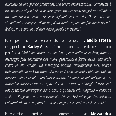
azzeccato ad una grande produzione, una serata indimenticabile! Certamente è
uno dei musical più belli di sempre, grazie ad una storia suggestiva e attuale e
ad una colonna sonora di ineguagliabili successi dei Queen. Un live
straordinario! Sono felice di averlo potuto inserire e premiare finalmente nel mio
festival, ma soprattutto di aver visto il pubblico in delirio!”.
Felice per il riconoscimento lo storico promoter
Claudio Trotta
che, per la sua
Barley Arts
, ha firmato la produzione dello spettacolo
per l’Italia: “
Abbiamo lavorato su mio input per attualizzare lo show, dare un
messaggio forte soprattutto alle nuove generazioni a favore della vita reale
contro la vita virtuale. Un messaggio positivo, culturalmente rock, perché
abbiamo tutti un rock da vivere! Dal punto di vista musicale, abbiamo dato la
massima attenzione alla riproduzione dal vivo dei suoni originali dei Queen, con
bravissimi musicisti e un cast capace di cantare e recitare al meglio. Il risultato è
uno spettacolo coinvolgente dai 4 anni, a qualsiasi età! Ringrazio – conclude
Trotta – Ruggero per il riconoscimento del suo Festival e per l’ospitalità in
Calabria! Ed ora mi auguro che anche a Reggio ci sia lo stesso entusiasmo! ”
Bravissimi e applauditissimi tutti i compenenti del cast:
Alessandra