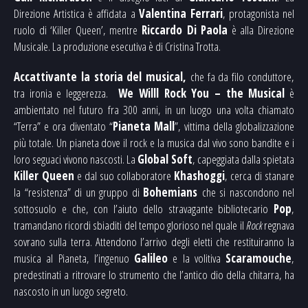
Direzione Artistica è affidata a
Valentina Ferrari
, protagonista nel
ruolo di ‘Killer Queen’, mentre
Riccardo Di Paola
è alla Direzione
Musicale. La produzione esecutiva è di Cristina Trotta.
Accattivante la storia del musical,
che fa da filo conduttore,
tra ironia e leggerezza.
We Willl Rock You – the Musical
è
ambientato nel futuro fra 300 anni, in un luogo una volta chiamato
“Terra” e ora diventato “
Pianeta Mall
”, vittima della globalizzazione
più totale. Un pianeta dove il rock e la musica dal vivo sono bandite e i
loro seguaci vivono nascosti. La
Global Soft
, capeggiata dalla spietata
Killer Queen
e dal suo collaboratore
Khashoggi
, cerca di stanare
la “resistenza” di un gruppo di
Bohemians
che si nascondono nel
sottosuolo e che, con l’aiuto dello stravagante bibliotecario
Pop
,
tramandano ricordi sbiaditi del tempo glorioso nel quale il
Rock
regnava
sovrano sulla terra. Attendono l’arrivo degli eletti che restituiranno la
musica al Pianeta, l’ingenuo
Galileo
e la volitiva
Scaramouche
,
predestinati a ritrovare lo strumento che l’antico dio della chitarra, ha
nascosto in un luogo segreto.