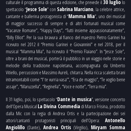
culturale il programma di questa edizione, che prevede il
30 luglio
lo
spettacolo “
Jesce Sole
” con
Sabrina Marciano
, la celebre attrice,
cantante e ballerina protagonista di “
Mamma Mia
”, uno dei musical
di maggior successo di sempre e di altri fortunati musical come
“Vacanze Romane”, “Happy Days”, “Tutti insieme appassionatamente”,
“Billy Elliot”. Per la sua bravura al fianco del maestro Pietro Garinei ha
ricevuto nel 2012 il “Premio Garinei e Giovannini” e nel 2018, per il
musical “Mamma Mia”, ha ricevuto il “Premio Flaiano”. In “Jesce Sole”,
oltre a brani dei musical, porterà il pubblico in un viaggio nelle storie e
melodie della tradizione napoletana, accompagnata da Umberto
Vitiello, percussioni e Massimo Aureli, chitarra. Nella ricca scaletta brani
intramontabili come “I’ te vurria vasa’”, “Era de maggio”, “Te voglio bene
assaje”, “Maruzzella”, “Reginella”, “Voce e notte”, “Terra mia”.
Il 31 luglio, poi, lo spettacolo “
Dante in musica
”, versione concerto
dell’Opera Musical
La Divina Commedia
di Marco Frisina, prodotto
dalla Mic con la regia di Andrea Ortis e la partecipazione dei sei
attori/cantanti protagonisti principali dell’Opera:
Antonello
Angiolillo
(Dante),
Andrea Ortis
(Virgilio),
Miryam Somma