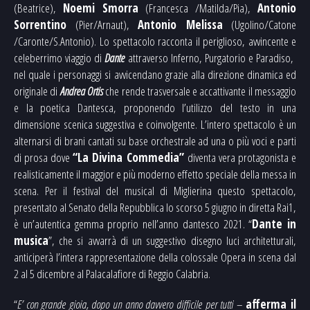
(Beatrice),
Noemi Smorra
(Francesca /Matilda/Pia),
Antonio
Sorrentino
(Pier/Arnaut),
Antonio Melissa
(Ugolino/Catone
/Caronte/S.Antonio).
Lo spettacolo racconta il periglioso, avvincente e
celeberrimo viaggio di
Dante
attraverso Inferno, Purgatorio e Paradiso,
nel quale i personaggi si avvicendano grazie alla direzione dinamica ed
originale di
Andrea Ortis
che rende trasversale e accattivante il messaggio
e la poetica Dantesca, proponendo l’utilizzo del testo in una
dimensione scenica suggestiva e coinvolgente. L’intero spettacolo è un
alternarsi di brani cantati su base orchestrale ad una o più voci e parti
di prosa dove
“La Divina Commedia”
diventa vera protagonista e
realisticamente il maggior e più moderno effetto speciale della messa in
scena. Per il festival del musical di Miglierina questo spettacolo,
presentato al Senato della Repubblica lo scorso 5 giugno in diretta Rai1,
è un’autentica gemma proprio nell’anno dantesco 2021. “
Dante in
musica
”, che si avvarrà di un suggestivo disegno luci architetturali,
anticiperà l’intera rappresentazione della colossale Opera in scena dal
2 al 5 dicembre al Palacalafiore di Reggio Calabria.
“
E’ con grande gioia, dopo un anno davvero difficile per tutti
–
afferma il