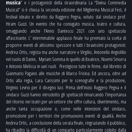
musica
” e i protagonisti della straordinaria La “Divina Commedia
Musical” si è chiusa la seconda edizione del Miglierina Musical Fest, il
festival ideato e diretto da Ruggero Pegna, voluto dal sindaco prof.
Hiram Guzzi. Un evento che ha coniugato musica, teatro e cultura,
omaggiando anche l’Anno Dantesco 2021 con uno spettacolo
affascinante. L’ interminabile applauso finale ha premiato la scelta di
proporre eventi di altissimo spessore e tutti i bravissimi protagonisti:
Andrea Ortis, regista ma anche narratore e Virgilio, Antonello Angiolillo
nel ruolo di Dante, Myriam Somma in quello di Beatrice, Noemi Smorra
e Antonio Melissa in vari ruoli. Prestigiose tutte le firme, dal libretto di
Gianmario Pagano alle musiche di Marco Frisina. Ed ancora, oltre ad
Ortis alla regia, Lara Carissimi per le scenografie e la produzione,
Virginio Levrio per il disegno luci. Prima dell’inizio Ruggero Pegna e il
sindaco Guzzi hanno introdotto gli spettacoli rimarcando l’importanza
del ritorno nei teatri per un settore che offre cultura, divertimento, ma
anche tanta occupazione e, come nelle intenzioni del sindaco,
promozione per i territori che promuovono eventi di qualità. Anche
Andrea Ortis, a conclusione della serata finale, ringraziando il pubblico,
ha ribadito la difficoltà di un comparto particolarmente colpito dalla