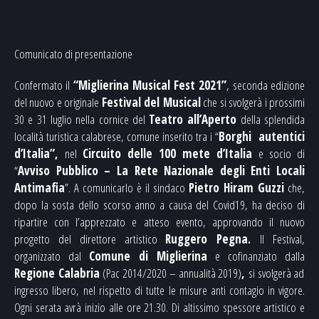
Comunicato di presentazione
Confermato il
“Miglierina Musical Fest 2021”
,
seconda edizione
del nuovo e originale
Festival del Musical
che si svolgerà i prossimi
30 e 31 luglio nella cornice del
Teatro all’Aperto
della splendida
località turistica calabrese, comune inserito tra i “
Borghi autentici
d’Italia”,
nel
Circuito delle 100 mete d’Italia
e socio di
“
Avviso Pubblico – La Rete Nazionale degli Enti Locali
Antimafia
”. A comunicarlo è il sindaco
Pietro Hiram Guzzi
che,
dopo la sosta dello scorso anno a causa del Covid19, ha deciso di
ripartire con l’apprezzato e atteso evento, approvando il nuovo
progetto del direttore artistico
Ruggero Pegna.
Il Festival,
organizzato dal
Comune di Miglierina
e cofinanziato dalla
Regione Calabria
(Pac 2014/2020 – annualità 2019)
,
si svolgerà ad
ingresso libero,
nel rispetto di tutte le misure anti contagio in vigore.
Ogni serata avrà inizio alle ore 21.30. Di altissimo spessore artistico e