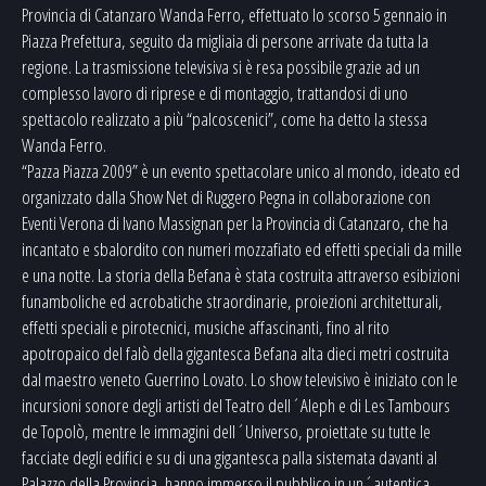
Provincia di Catanzaro Wanda Ferro, effettuato lo scorso 5 gennaio in
Piazza Prefettura, seguito da migliaia di persone arrivate da tutta la
regione. La trasmissione televisiva si è resa possibile grazie ad un
complesso lavoro di riprese e di montaggio, trattandosi di uno
spettacolo realizzato a più “palcoscenici”, come ha detto la stessa
Wanda Ferro.
“Pazza Piazza 2009” è un evento spettacolare unico al mondo, ideato ed
organizzato dalla Show Net di Ruggero Pegna in collaborazione con
Eventi Verona di Ivano Massignan per la Provincia di Catanzaro, che ha
incantato e sbalordito con numeri mozzafiato ed effetti speciali da mille
e una notte. La storia della Befana è stata costruita attraverso esibizioni
funamboliche ed acrobatiche straordinarie, proiezioni architetturali,
effetti speciali e pirotecnici, musiche affascinanti, fino al rito
apotropaico del falò della gigantesca Befana alta dieci metri costruita
dal maestro veneto Guerrino Lovato. Lo show televisivo è iniziato con le
incursioni sonore degli artisti del Teatro dell´Aleph e di Les Tambours
de Topolò, mentre le immagini dell´Universo, proiettate su tutte le
facciate degli edifici e su di una gigantesca palla sistemata davanti al
Palazzo della Provincia, hanno immerso il pubblico in un´autentica