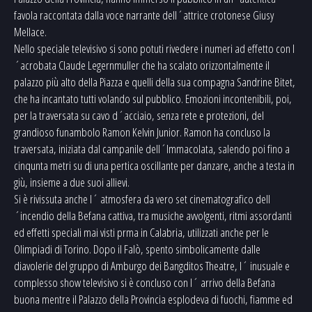
favola raccontata dalla voce narrante dell´attrice crotonese Giusy
Mellace.
Nello speciale televisivo si sono potuti rivedere i numeri ad effetto con l
´acrobata Claude Legernmuller che ha scalato orizzontalmente il
palazzo più alto della Piazza e quelli della sua compagna Sandrine Bitet,
che ha incantato tutti volando sul pubblico. Emozioni incontenibili, poi,
per la traversata su cavo d´acciaio, senza rete e protezioni, del
grandioso funambolo Ramon Kelvin Junior. Ramon ha concluso la
traversata, iniziata dal campanile dell´Immacolata, salendo poi fino a
cinqunta metri su di una pertica oscillante per danzare, anche a testa in
giù, insieme a due suoi allievi.
Si è rivissuta anche l´ atmosfera da vero set cinematografico dell
´incendio della Befana cattiva, tra musiche avvolgenti, ritmi assordanti
ed effetti speciali mai visti prma in Calabria, utilizzati anche per le
Olimpiadi di Torino. Dopo il Falò, spento simbolicamente dalle
diavolerie del gruppo di Amburgo dei Bangditos Theatre, l´ inusuale e
complesso show televisivo si è concluso con l´ arrivo della Befana
buona mentre il Palazzo della Provincia esplodeva di fuochi, fiamme ed