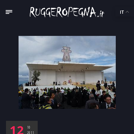
IT
12
10
2011