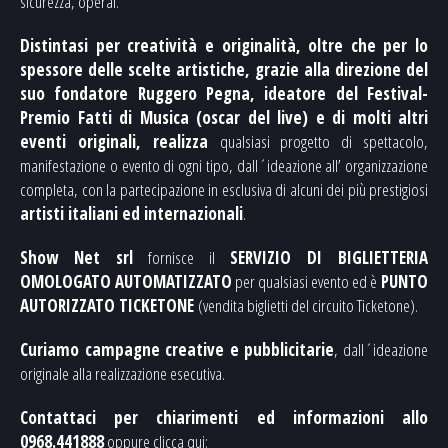
sicurezza, operai.
Distintasi per
creatività e originalità
,
o
ltre che per lo
spessore delle scelte artistiche, grazie alla direzione del
suo fondatore
Ruggero Pegna,
ideatore del
Festival-
Premio
Fatti di Musica
(oscar del live)
e di molti altri
eventi originali,
realizza
qualsiasi progetto di spettacolo,
manifestazione o evento di ogni tipo, dall´ideazione all’ organizzazione
completa, con la partecipazione in esclusiva di alcuni dei più prestigiosi
artisti italiani ed internazionali
.
Show Net srl
fornisce il
SERVIZIO DI BIGLIETTERIA
OMOLOGATO AUTOMATIZZATO
per qualsiasi evento ed è
PUNTO
AUTORIZZATO
TICKETONE
(vendita biglietti del circuito Ticketone).
Curiamo campagne creative e pubblicitarie
, dall´ideazione
originale alla realizzazione esecutiva.
Contattaci per chiarimenti ed informazioni allo
0968.441888
oppure clicca qui: