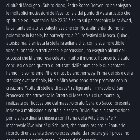
di blu? di Modugno . Subito dopo, Padre Rocco Benvenuto ha spiegato
le molteplici motivazioni dell?evento, sia dal punto di vista artistico che
spirituale ed umanitario. Alle 22.30 è salita sul palcoscenico Mira Awad,
la cantante ed attrice palestinese che con Noa, alimentando molte
polemiche in Israele, ha partecipato all? Eurofestival di Mosca. Quindi,
attesissima, è arrivata la stella israeliana che, con la sua incredibile
voce, suonando a tratti anche le percussioni, ha eseguito alcuni dei
successi che l?hanno resa celebre in tutto il mondo. Il concerto è stato
concluso da ben quattro duetti tratti dall?album che le due cantanti
hanno inciso insieme: ?There must be another way?. Prima dei bis e della
standing ovation finale, Noa e Mira Awad sono state premiate con la
creazione ?Notte di stelle e di pace?, raffigurante il miracolo di San
Francesco che attraversa lo Stretto di Messina su di un mantello,
realizzata per l?occasione dal maestro orafo Gerardo Sacco, presente
insieme a moltissime autorità alla serata. Brividi fino alla commozione
per la straordinaria chiusura con il tema della ?Vita è bella? e l?
incantevole ?Ave Maria? di Schubert, che hanno lasciato al Santuario il
ricordo di una serata davvero eccezionale, da ripetere già il prossimo