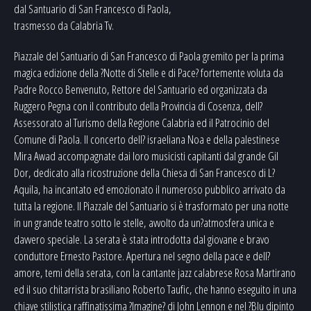
dal Santuario di San Francesco di Paola,
trasmesso da Calabria Tv.
Piazzale del Santuario di San Francesco di Paola gremito per la prima
magica edizione della ?Notte di Stelle e di Pace? fortemente voluta da
Padre Rocco Benvenuto, Rettore del Santuario ed organizzata da
Ruggero Pegna con il contributo della Provincia di Cosenza, dell?
Assessorato al Turismo della Regione Calabria ed il Patrocinio del
Comune di Paola. Il concerto dell? israeliana Noa e della palestinese
Mira Awad accompagnate dai loro musicisti capitanti dal grande Gil
Dor, dedicato alla ricostruzione della Chiesa di San Francesco di L?
Aquila, ha incantato ed emozionato il numeroso pubblico arrivato da
tutta la regione. Il Piazzale del Santuario si è trasformato per una notte
in un grande teatro sotto le stelle, avvolto da un?atmosfera unica e
davvero speciale. La serata è stata introdotta dal giovane e bravo
conduttore Ernesto Pastore. Apertura nel segno della pace e dell?
amore, temi della serata, con la cantante jazz calabrese Rosa Martirano
ed il suo chitarrista brasiliano Roberto Taufic, che hanno eseguito in una
chiave stilistica raffinatissima ?Imagine? di John Lennon e nel ?Blu dipinto