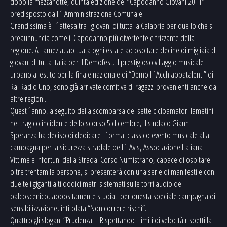
dopo la mezzanotte, quinta edizione del “Capodanno Giovani 2011”
predisposto dall´ Amministrazione Comunale.
Grandissima è l´attesa tra i giovani di tutta la Calabria per quello che si
preaunnuncia come il Capodanno più divertente e frizzante della
regione. A Lamezia, abituata ogni estate ad ospitare decine di migliaia di
giovani di tutta Italia per il Demofest, il prestigioso villaggio musicale
urbano allestito per la finale nazionale di “Demo l´Acchiappatalenti” di
Rai Radio Uno, sono già arrivate comitive di ragazzi provenienti anche da
altre regioni.
Quest´anno, a seguito della scomparsa dei sette cicloamatori lametini
nel tragico incidente dello scorso 5 dicembre, il sindaco Gianni
Speranza ha deciso di dedicare l´ormai classico evento musicale alla
campagna per la sicurezza stradale dell´ Avis, Associazione Italiana
Vittime e Infortuni della Strada. Corso Numistrano, capace di ospitare
oltre trentamila persone, si presenterà con una serie di manifesti e con
due teli giganti alti dodici metri sistemati sulle torri audio del
palcoscenico, appositamente studiati per questa speciale campagna di
sensibilizzazione, intitolata “Non correre rischi”.
Quattro gli slogan: “Prudenza – Rispettando i limiti di velocità rispetti la