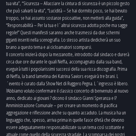
tua vita”, “Sicurezza – Allacciare la cintura di sicurezza è un piccolo gesto
che può salvarti la vita”, “Lucidità – Se hai dormito poco, se hai bevuto
troppo, se hai assunto sostanze psicoattive, non metterti alla guida”,
“Responsabilità – Per la tua e l´altrui sicurezza adotta poche ma sagge
regole!” Questi manifesti saranno anche trasmessi da due schermi
giganti inseriti nella scenografia. Lo stesso artista dedicherà un suo
brano a questo tema e ai cicloamatori scomparsi.
Il concerto inizierà dopo la mezzanotte, introdotto dal sindaco e durerà
circa due ore durante le quali Neffa, accompagnato dalla sua band,
eseguirà tutti i popolarissimi successi della sua ricca discografia. Prima
di Neffa, la band lametina dei Katrina Saviors eseguirà tre brani. L
´evento è curato dalla Show Net di Ruggero Pegna. L´ingresso è libero.
?Abbiamo voluto confermare il classico concerto di benvenuto al nuovo
anno, dedicato ai giovani ? dicono il sindaco Gianni Speranza e l?
Amministrazione Comunale – per creare un momento di pacifica
aggregazione e riflessione anche su quanto accaduto. La musica ha un
linguaggio che, spesso, arriva prima in quelle fasce d?età che devono
essere adeguatamente responsabilizzate su un tema così scottante e
attuale come quello della sicurezza stradale. La scomparsa dei nostri