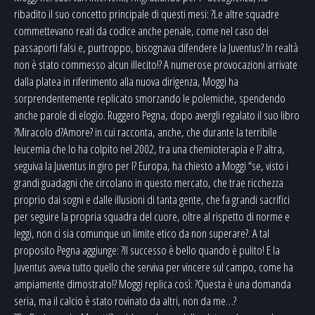
ribadito il suo concetto principale di questi mesi: ?Le altre squadre
commettevano reati da codice anche penale, come nel caso dei
passaporti falsi e, purtroppo, bisognava difendere la Juventus? In realtà
non è stato commesso alcun illecito!? A numerose provocazioni arrivate
dalla platea in riferimento alla nuova dirigenza, Moggi ha
sorprendentemente replicato smorzando le polemiche, spendendo
anche parole di elogio. Ruggero Pegna, dopo avergli regalato il suo libro
?Miracolo d?Amore? in cui racconta, anche, che durante la terribile
leucemia che lo ha colpito nel 2002, tra una chemioterapia e l? altra,
seguiva la Juventus in giro per l? Europa, ha chiesto a Moggi “se, visto i
grandi guadagni che circolano in questo mercato, che trae ricchezza
proprio dai sogni e dalle illusioni di tanta gente, che fa grandi sacrifici
per seguire la propria squadra del cuore, oltre al rispetto di norme e
leggi, non ci sia comunque un limite etico da non superare?. A tal
proposito Pegna aggiunge: ?Il successo è bello quando è pulito! E la
Juventus aveva tutto quello che serviva per vincere sul campo, come ha
ampiamente dimostrato!? Moggi replica così: ?Questa è una domanda
seria, ma il calcio è stato rovinato da altri, non da me…?