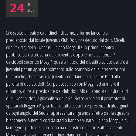
24
10
2006
Si è svolto al Teatro Grandinetti di Lamezia Terme l?incontro
predisposto dal locale Juventus Club Doc, presieduto dal dott. Miceli,
con l?ex d.g. della Juventus Luciano Moggi. Il suo primo incontro
pubblico con la tifoseria della Juventus dopo le note sentenze. ?
Calciopoli secondo Moggi?, questo il titolo del dibattito voluto dai tifosi
juventini per un approfondimento sullo scandalo delle intercettazioni
telefoniche, che ha visto la Juventus condannata alla serie B ed alla
perdita di due scudetti. Sul palcoscenico con Moggi, ad animare il
dibattito, oltre al presidente del club dott. Miceli, sono stati invitati altri
due juventini doc, il giornalista della Rai Pietro Melia ed il promoter di
spettacoli Ruggero Pegna. Teatro tutto esaurito e presenze di tifosi giunti
da ogni angolo del Sud a rappresentare il grande affetto per la squadra
bianconera. Autentici cori da stadio hanno salutato Luciano Moggi, a cui
la maggior parte della tifoseria ha dimostrato un forte attaccamento.
Moggi nei suoi vari interventi, ringraziando per l´accoglienza, ha