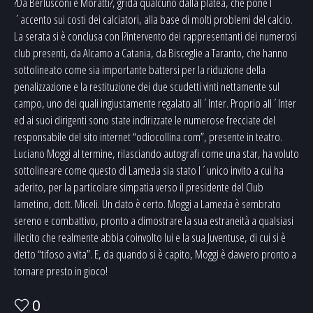
?Da Berlusconi e Moratti?, grida qualcuno dalla platea, che pone l
´accento sui costi dei calciatori, alla base di molti problemi del calcio.
La serata si è conclusa con l?intervento dei rappresentanti dei numerosi
club presenti, da Alcamo a Catania, da Bisceglie a Taranto, che hanno
sottolineato come sia importante battersi per la riduzione della
penalizzazione e la restituzione dei due scudetti vinti nettamente sul
campo, uno dei quali ingiustamente regalato all´Inter. Proprio all´Inter
ed ai suoi dirigenti sono state indirizzate le numerose frecciate del
responsabile del sito internet “odiocollina.com”, presente in teatro.
Luciano Moggi al termine, rilasciando autografi come una star, ha voluto
sottolineare come questo di Lamezia sia stato l´unico invito a cui ha
aderito, per la particolare simpatia verso il presidente del Club
lametino, dott. Miceli. Un dato è certo. Moggi a Lamezia è sembrato
sereno e combattivo, pronto a dimostrare la sua estraneità a qualsiasi
illecito che realmente abbia coinvolto lui e la sua Juventuse, di cui si è
detto “tifoso a vita”. E, da quando si è capito, Moggi è davvero pronto a
tornare presto in gioco!
0