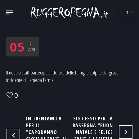
IT
05
12
2010
Il nostro staff partecipa al dolore delle famiglie colpite dal grave
incidente di Lamezia Terme.
0
IN TRENTAMILA
SUCCESSO PER LA
PER IL
RASSEGNA "BUON
"CAPODANNO
NATALE E FELICE