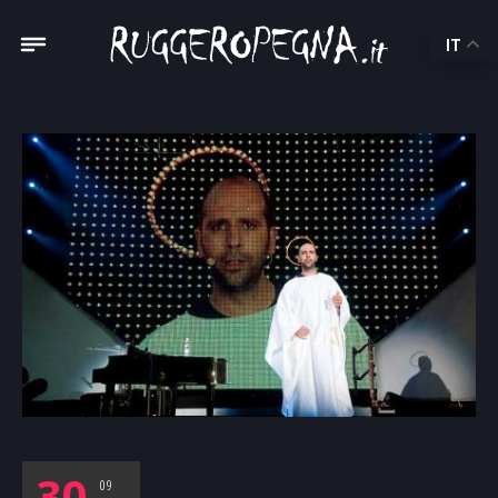
IT
30
09