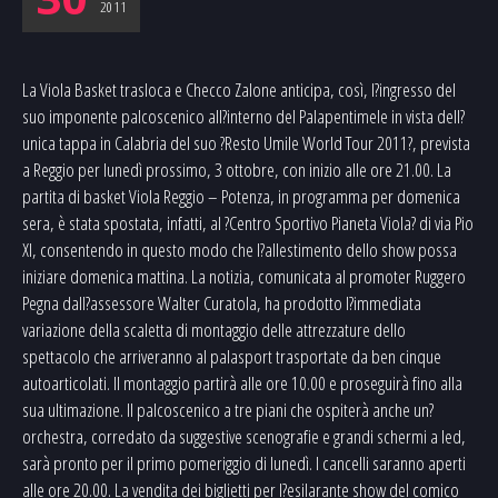
2011
La Viola Basket trasloca e Checco Zalone anticipa, così, l?ingresso del
suo imponente palcoscenico all?interno del Palapentimele in vista dell?
unica tappa in Calabria del suo ?Resto Umile World Tour 2011?, prevista
a Reggio per lunedì prossimo, 3 ottobre, con inizio alle ore 21.00. La
partita di basket Viola Reggio – Potenza, in programma per domenica
sera, è stata spostata, infatti, al ?Centro Sportivo Pianeta Viola? di via Pio
XI, consentendo in questo modo che l?allestimento dello show possa
iniziare domenica mattina. La notizia, comunicata al promoter Ruggero
Pegna dall?assessore Walter Curatola, ha prodotto l?immediata
variazione della scaletta di montaggio delle attrezzature dello
spettacolo che arriveranno al palasport trasportate da ben cinque
autoarticolati. Il montaggio partirà alle ore 10.00 e proseguirà fino alla
sua ultimazione. Il palcoscenico a tre piani che ospiterà anche un?
orchestra, corredato da suggestive scenografie e grandi schermi a led,
sarà pronto per il primo pomeriggio di lunedì. I cancelli saranno aperti
alle ore 20.00. La vendita dei biglietti per l?esilarante show del comico