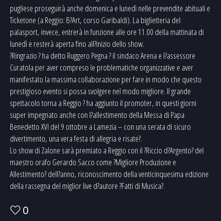
pugliese proseguirà anche domenica e lunedì nelle prevendite abituali e
Ticketone (a Reggio: B?Art, corso Garibaldi). La biglietteria del
palasport, invece, entrerà in funzione alle ore 11.00 della mattinata di
lunedì e resterà aperta fino all?inizio dello show.
?Ringrazio ? ha detto Ruggero Pegna ? il sindaco Arena e l?assessore
Curatola per aver compreso le problematiche organizzative e aver
manifestato la massima collaborazione per fare in modo che questo
prestigioso evento si possa svolgere nel modo migliore. Il grande
spettacolo torna a Reggio ? ha aggiunto il promoter, in questi giorni
super impegnato anche con l?allestimento della Messa di Papa
Benedetto XVI del 9 ottobre a Lamezia – con una serata di sicuro
divertimento, una vera festa di allegria e risate?.
Lo show di Zalone sarà premiato a Reggio con il ?Riccio d?Argento? del
maestro orafo Gerardo Sacco come ?Migliore Produzione e
Allestimento? dell?anno, riconoscimento della venticinquesima edizione
della rassegna del miglior live d?autore ?Fatti di Musica?.
0