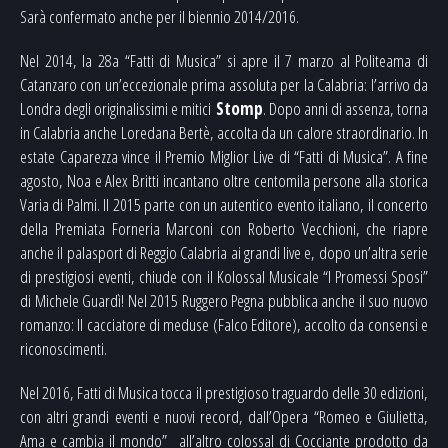
Sarà confermato anche per il biennio 2014/2016.
Nel 2014, la 28a “Fatti di Musica” si apre il 7 marzo al Politeama di
Catanzaro con un’eccezionale prima assoluta per la Calabria: l’arrivo da
Londra degli originalissimi e mitici
Stomp
. Dopo anni di assenza, torna
in Calabria anche Loredana Bertè, accolta da un calore straordinario. In
estate Caparezza vince il Premio Miglior Live di “Fatti di Musica”. A fine
agosto, Noa e Alex Britti incantano oltre centomila persone alla storica
Varia di Palmi. Il 2015 parte con un autentico evento italiano, il concerto
della Premiata Forneria Marconi con Roberto Vecchioni, che riapre
anche il palasport di Reggio Calabria ai grandi live e, dopo un’altra serie
di prestigiosi eventi, chiude con il Kolossal Musicale “I Promessi Sposi”
di Michele Guardì! Nel 2015 Ruggero Pegna pubblica anche il suo nuovo
romanzo: Il cacciatore di meduse (Falco Editore), accolto da consensi e
riconoscimenti.
Nel 2016, Fatti di Musica tocca il prestigioso traguardo delle 30 edizioni,
con altri grandi eventi e nuovi record, dall’Opera “Romeo e Giulietta,
Ama e cambia il mondo” all’altro colossal di Cocciante prodotto da