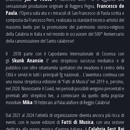
sensazionale produzione originale di Ruggero Pegna,
Francesco de
Paula
, l’Opera sulla vita e i miracoli di San Francesco di Paola scritta e
composta da Francesco Perri, realizzata su standard tecnico-artistici del
masismo livello per la promozione del patrimonio storico-religioso
della Calabria in Italia e nel mondo in occasioen del 500° Anniversario
della canonizzazione del Santo calabrese!
Il 2018 parte con il Capodanno Internazionale di Cosenza con
gli
Skunk Anansie
. E’ uno strepitoso successo mediatico e di
pubblico con oltre ottantamila spettatori che invadono il centro della
Città e servizi in tutti i principali Tg nazionali… L’avventura continua con
una nuova strepitosa edizione di “Fatti di Musica” nel 2019 e, persino,
nel 2020. Nonostante il Covid, nei periodi possibili vengono presentati e
premiati altri strepitosi live, a cominciare da quello della popstar
mondiale
Mika
l’8 febbraio al Palacalafiore di Reggio Calabria!
Dal 2021 al 2024 l’attività di organizzazione diventa ancora più ricca di
eventi, con le nuove edizioni di
Fatti di Musica
, con una sezione
dedicata alla nuova musica d’autore italiana, il
Calabria Fest Rai