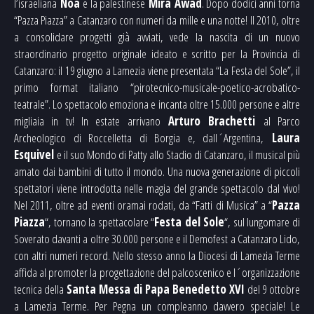
l’israeliana
Noa
e la palestinese
Mira Awad
. Dopo dodici anni torna
“Pazza Piazza” a Catanzaro con numeri da mille e una notte! Il 2010, oltre
a consolidare progetti già avviati, vede la nascita di un nuovo
straordinario progetto originale ideato e scritto per la Provincia di
Catanzaro: il 19 giugno a Lamezia viene presentata “La Festa del Sole”, il
primo format italiano “pirotecnico-musicale-poetico-acrobatico-
teatrale”. Lo spettacolo emoziona e incanta oltre 15.000 persone e altre
migliaia in tv! In estate arrivano
Arturo Brachetti
al Parco
Archeologico di Roccelletta di Borgia e, dall´Argentina,
Laura
Esquivel
e il suo Mondo di Patty allo Stadio di Catanzaro, il musical più
amato dai bambini di tutto il mondo. Una nuova generazione di piccoli
spettatori viene introdotta nelle magia del grande spettacolo dal vivo!
Nel 2011, oltre ad eventi oramai rodati, da “Fatti di Musica” a “
Pazza
Piazza
“, tornano la spettacolare “
Festa del Sole
“, sul lungomare di
Soverato davanti a oltre 30.000 persone e il Demofest a Catanzaro Lido,
con altri numeri record. Nello stesso anno la Diocesi di Lamezia Terme
affida al promoter la progettazione del palcoscenico e l´organizzazione
tecnica della
Santa Messa di Papa Benedetto XVI
del 9 ottobre
a Lamezia Terme. Per Pegna un compleanno davvero speciale! Le