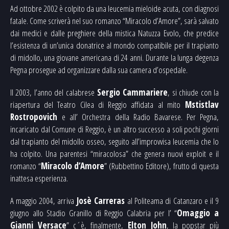
Ad ottobre 2002 è colpito da una leucemia mieloide acuta, con diagnosi
fatale. Come scriverà nel suo romanzo “Miracolo d’Amore”, sarà salvato
dai medici e dalle preghiere della mistica Natuzza Evolo, che predice
l’esistenza di un’unica donatrice al mondo compatibile per il trapianto
di midollo, una giovane americana di 24 anni. Durante la lunga degenza
Pegna prosegue ad organizzare dalla sua camera d’ospedale.
Il 2003, l’anno del calabrese
Sergio Cammariere
, si chiude con la
riapertura del Teatro Cilea di Reggio affidata al mito
Mstistlav
Rostropovich
e all’ Orchestra della Radio Bavarese. Per Pegna,
incaricato dal Comune di Reggio, è un altro successo a soli pochi giorni
dal trapianto del midollo osseo, seguito all’improvvisa leucemia che lo
ha colpito. Una parentesi “miracolosa” che genera nuovi exploit e il
romanzo “
Miracolo d’Amore
” (Rubbettino Editore), frutto di questa
inattesa esperienza.
A maggio 2004, arriva
Josè Carreras
al Politeama di Catanzaro e il 9
giugno allo Stadio Granillo di Reggio Calabria per l’ “
Omaggio a
Gianni Versace
” c´è, finalmente,
Elton John
, la popstar più