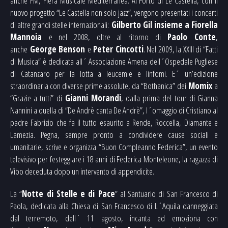
anche FM, Fiera Musicale Mediterranea. Al Porto di Le Castella, con il
nuovo progetto “Le Castella non solo jazz”, vengono presentati i concerti
di altre grandi stelle internazionali:
Gilberto Gil
insieme a
Fiorella
Mannoia
e nel 2008, oltre al ritorno di
Paolo Conte
,
anche
George Benson
e
Peter Cincotti
. Nel 2009, la XXIII di “Fatti
di Musica” è dedicata all´ Associazione Amena dell´Ospedale Pugliese
di Catanzaro per la lotta a leucemie e linfomi. E´ un’edizione
straordinaria con diverse prime assolute, da “Bothanica” dei
Momix
a
“Grazie a tutti” di
Gianni Morandi
, dalla prima del tour di Gianna
Nannini a quella di “De Andrè canta De Andrè”, l´omaggio di Cristiano al
padre Fabrizio che fa il tutto esaurito a Rende, Roccella, Diamante e
Lamezia. Pegna, sempre pronto a condividere cause sociali e
umanitarie, scrive e organizza “Buon Compleanno Federica”, un evento
televisivo per festeggiare i 18 anni di Federica Monteleone, la ragazza di
Vibo deceduta dopo un intervento di appendicite.
La “
Notte di Stelle e di Pace
” al Santuario di San Francesco di
Paola, dedicata alla Chiesa di San Francesco di L´Aquila danneggiata
dal terremoto, dell´ 11 agosto, incanta ed emoziona con