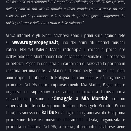
che non riusciva a comprendere l’ importanza culturale, soprattutto per i giovani,
dello spettacolo dal vivo di qualità e della grande comunicazione ad esso
connessa per la promozione e la crescita di questa regione: indifferenza dei
politici, ostruzione della burocrazia e delle istituzioni”.
Arriva internet e gli eventi calabresi sono i primi sulla grande rete
su
www.ruggeropegna.it
, uno dei primi siti internet musicali
italiani. Nel ’94 Valeria Marini raddoppia il cachet a poche ore
dall’esibizione a Montepaone Lido nella finale nazionale di un concorso
di bellezza. Pegna la denuncia e i carabinieri di Soverato la portano in
caserma per una notte. La Marini si difende nei tg nazionali ma, dieci
anni dopo, il tribunale di Bologna la condanna e dà ragione al
promoter. Nel ’95 muore improvvisamente Mia Martini, Pegna idea e
organizza un supershow che raduna in piazza a Lamezia circa
sessantamila persone: l’ “
Omaggio a Mia Martini
“, con un
supercast di artisti (da Peppino di Capri a Pierangelo Bertoli e Bruno
Lauzi), trasmesso da
Rai Due
il 20 luglio, con grandi ascolti. E’ la prima
produzione televisiva musicale interamente ideata, organizzata e
prodotta in Calabria. Nel ’96, a Firenze, il promoter calabrese viene