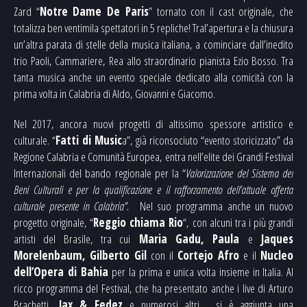
Zard “
Notre Dame De Paris
” tornato con il cast originale, che
totalizza ben ventimila spettatori in 5 repliche! Tral’apertura e la chiusura
un’altra parata di stelle della musica italiana, a cominciare dall’inedito
trio Paoli, Cammariere, Rea allo straordinario pianista Ezio Bosso. Tra
tanta musica anche un evento speciale dedicato alla comicità con la
prima volta in Calabria di Aldo, Giovanni e Giacomo.
Nel 2017, ancora nuovi progetti di altissimo spessore artistico e
culturale. “
Fatti di Music
a”, già riconsociuto “evento storicizzato” da
Regione Calabria e Comunità Europea, entra nell’elite dei Grandi Festival
Internazionali del bando regionale per la “
Valorizzazione del Sistema dei
Beni Culturali e per la qualificazione e il rafforzamento dell’attuale offerta
culturale presente in Calabria”.
Nel suo programma anche un nuovo
progetto originale, “
Reggio chiama Rio
“, con alcuni tra i più grandi
artisti del Brasile, tra cui
Maria Gadu, Paula
e
Jaques
Morelenbaum, Gilberto Gil
con il
Cortejo Afro
e il
Nucleo
dell’Opera di Bahia
per la prima e unica volta insieme in Italia. Al
ricco programma del Festival, che ha presentato anche i live di Arturo
Brachetti,
Jax & Fedez
e numerosi altri, si è aggiunta una