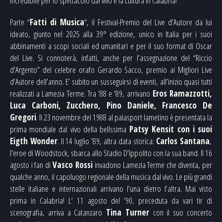
incredibile per lo spettacolo dal vivo e la cultura in Calabria!
Parte “
Fatti di Musica
“, il Festival-Premio del Live d’Autore da lui
ideato, giunto nel 2025 alla 39° edizione, unico in Italia per i suoi
abbinamenti a scopi sociali ed umanitari e per il suo format di Oscar
del Live. Si connoterà, infatti, anche per l’assegnazione del “Riccio
d’Argento” del celebre orafo Gerardo Sacco, premio ai Migliori Live
d’Autore dell’anno. E’ subito un susseguirsi di eventi, all’inizio quasi tutti
realizzati a Lamezia Terme. Tra ’88 e ’89, arrivano
Eros Ramazzotti,
Luca Carboni, Zucchero, Pino Daniele, Francesco De
Gregori
. Il 23 novembre del 1988 al palasport lametino è presentata la
prima mondiale dal vivo della bellssima
Patsy Kensit
con i suoi
Eigth Wonder
. Il 14 luglio ’89, altra data storica:
Carlos Santana
,
l’eroe di Woodstock, sbarca allo Stadio D’Ippolito con la sua band. Il 16
agosto i fan di
Vasco Rossi
invadono Lamezia Terme che diventa, per
qualche anno, il capoluogo regionale della musica dal vivo. Le più grandi
stelle italiane e internazionali arrivano l’una dietro l’altra. Mai visto
prima in Calabria! L’ 11 agosto del ’90, preceduta da vari tir di
scenografia, arriva a Catanzaro
Tina Turner
con il suo concerto