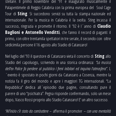
stellare. Il primo novembre del ’91 è inaugurato musicalmente il
Palapentimele di Reggio Calabria con la prima europea del Soul Cage
Tour di
Sting
. Si succedono servizi su tutta la stampa nazionale ed
internazionale. Per la musica in Calabria è la svolta. Sting incassa il
successo, ringrazia e promette il ritorno. Il ’92 è l´anno di
Claudio
Baglioni
e
Antonello Venditti
, che fanno il record di paganti: il
primo, con oltre trentamila spettatori in tre serate, il secondo con oltre
sedicimila persone il 16 agosto allo Stadio di Catanzaro!
Nel luglio del ’93 il questore di Catanzaro vieta il concerto di
Sting
allo
Stadio del capoluogo, scrivendo in una storica ordinanza:
“La musica
dell’ex Police fa perdere al pubblico i freni inibitori ed inquina l’atmosfera”.
L
´evento è spostato in pochi giorni da Catanzaro a Cosenza, mentre la
notizia fa il giro del mondo e apre i maggiori TG internazionali. “La
Repubblica” dedica all´episodio due pagine, consultando pure il
parere di uno “psichiatra”. Pegna risponde confermando, solo un mese
dopo, Vasco Rossi proprio allo Stadio Catanzaro! E’ un altro successo.
“All’inizio c’è stato da combattere –
afferma il promoter
– con una mentalità