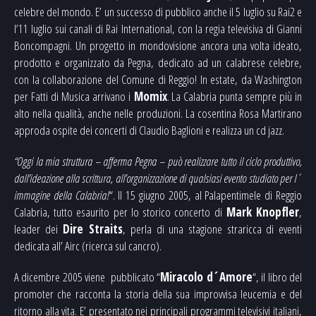
celebre del mondo. E’ un successo di pubblico anche il 5 luglio su Rai2 e
l’11 luglio sui canali di Rai International, con la regia televisiva di Gianni
Boncompagni. Un progetto in mondovisione ancora una volta ideato,
prodotto e organizzato da Pegna, dedicato ad un calabrese celebre,
con la collaborazione del Comune di Reggio! In estate, da Washington
per Fatti di Musica arrivano i
Momix
. La Calabria punta sempre più in
alto nella qualità, anche nelle produzioni. La cosentina Rosa Martirano
approda ospite dei concerti di Claudio Baglioni e realizza un cd jazz.
“Oggi la mia struttura – afferma Pegna – può realizzare tutto il ciclo produttivo,
dall’ideazione alla scrittura, all’organizzazione di qualsiasi evento studiato per l´
immagine della Calabria!
“. Il 15 giugno 2005, al Palapentimele di Reggio
Calabria, tutto esaurito per lo storico concerto di
Mark Knopfler
,
leader dei
Dire Straits
, perla di una stagione straricca di eventi
dedicata all’ Airc (ricerca sul cancro).
A dicembre 2005 viene pubblicato “
Miracolo d´Amore
“, il libro del
promoter che racconta la storia della sua improvvisa leucemia e del
ritorno alla vita. E’ presentato nei principali programmi televisivi italiani,