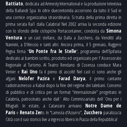
Battiato
, dedicata ad Amnesty International e la produzione televisiva
della Ballandi Spa. In oltre duecentomila accorrono da tutto il Sud in
una cornice organizzativa straordinaria. Si tratta della prima diretta in
prima serata Rai1 dalla Calabria! Nel 2002 arriva la seconda edizione
con lo sfondo delle ciclopiche Portacontainer, condotta da
Simona
Ventura
e un cast stellare, da Dalla a Zucchero, da Venditti alla
Nannini, a D’Alessio e tanti altri. Ancora prima, il 5 gennaio, Ruggero
Pegna firma “
Un Ponte fra le Stelle
“, programma dell’Epifania
dedicato ai bambini scritto, prodotto ed organizzato per l’ Assessorato
Regionale al Turismo. Al Teatro Rendano di Cosenza conduce Mara
Venier e
Rai Uno
fa il pieno di ascolti! Nel cast ci sono anche gli
afgani
Nelofer Pazira
e
Farad Darya
, il primo cantante
radiotrasmesso a Kabul dopo la fine del regime dei talebani. Consensi
di pubblico e di critica per un format “internazionale” progettato in
Calabria, patrocinato anche dall´ Alto Commissariato dell´Onu per i
Rifugiati. In estate, a Catanzaro arrivano
Notre Dame de
Paris
e
Renato Zer
o. In “Lamezia d’Azzurro”,
Zucchero
paralizza la
Città con il suo storico live a ingresso libero in Piazza della Repubblica!