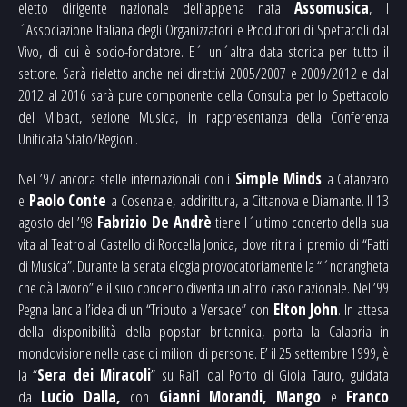
eletto dirigente nazionale dell’appena nata
Assomusica
, l
´Associazione Italiana degli Organizzatori e Produttori di Spettacoli dal
Vivo, di cui è socio-fondatore. E´ un´altra data storica per tutto il
settore. Sarà rieletto anche nei direttivi 2005/2007 e 2009/2012 e dal
2012 al 2016 sarà pure componente della Consulta per lo Spettacolo
del Mibact, sezione Musica, in rappresentanza della Conferenza
Unificata Stato/Regioni.
Nel ’97 ancora stelle internazionali con i
Simple Minds
a Catanzaro
e
Paolo Conte
a Cosenza e, addirittura, a Cittanova e Diamante. Il 13
agosto del ’98
Fabrizio De Andrè
tiene l´ultimo concerto della sua
vita al Teatro al Castello di Roccella Jonica, dove ritira il premio di “Fatti
di Musica”. Durante la serata elogia provocatoriamente la “´ndrangheta
che dà lavoro” e il suo concerto diventa un altro caso nazionale. Nel ’99
Pegna lancia l’idea di un “Tributo a Versace” con
Elton John
. In attesa
della disponibilità della popstar britannica, porta la Calabria in
mondovisione nelle case di milioni di persone. E’ il 25 settembre 1999, è
la “
Sera dei Miracoli
” su Rai1 dal Porto di Gioia Tauro, guidata
da
Lucio Dalla,
con
Gianni Morandi, Mango
e
Franco