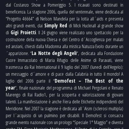
dal Costanzo Show a Pomeriggio 5. I ricavati sono destinati in
beneficenza. La stagione 2006, quella del ventennale, viene dedicata al
“Progetto 46664” di Nelson Mandela per la lotta all´aids e presenta
altri grandi eventi, dai
Simply Red
di Mick Hucknall al grande show
di
Gigi Proietti
. Il 24 giugno viene realizzato uno spettacolo per la
costruzione della nuova Chiesa e del Centro d´Accoglienza per malati
ed anziani, chiesti dalla Madonna alla mistica Natuzza Evolo durante un
´apparizione. “
La Notte degli Angeli
“, dedicata alla Fondazione
Cuore Immacolato di Maria Rifugio delle Anime di Paravati, viene
trasmessa da Rai International il 9 luglio del 2007 (lunedì dell’Angelo):
un messaggio d´amore e di pace dalla Calabria in tutto il mondo! A
luglio del 2006 parte il “
Demofest – The Best of the
year
“, finale nazionale del programma di Michael Pergolani e Renato
Marengo di Rai Radio1, per la scoperta e valorizzazione di giovani
talenti. La manifestazione è anche Fiera delle Etichette indipendenti del
Meridione. Nel 2007 la stagione è dedicata all´Aism (sclerosi multipla)
per l´acquisto di un pulmino per disabili. Il Demofest si consacra
grande evento nazionale con un prologo “Speciale 1° Maggio” e diventa