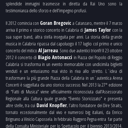
splendide immagini trasmesse in diretta da Rai Uno sono la
testimonianza dello sforzo e dell’impegno profusi.
Il 2012 comincia con
Goran Bregovic
a Catanzaro, mentre il 7 marzo
arriva il primo e storico concerto in Calabria di
James Taylor
con la
sua super band, altra stella inseguita per anni. La storia della grande
musica in Calabria ripassa dal capoluogo il 17 luglio col primo e unico
concerto del mitico
Al Jarreau
. Sono due autentici trionfi! Il 23 ottobre
2012 il concerto di
Biagio Antonacci
in Piazza del Popolo di Reggio
Calabria si trasforma in un evento memorabile con undicimila biglietti
venduti e un entusiasmo mai visto in riva allo stretto. L´idea di
trasformare la più grande Piazza della Calabria in un´autentica Arena
Concerti è suggellata da uno storico successo. Nel 2013 la 27° edizione
di “Fatti di Musica” viene ufficialmente riconosciuta dall’Assessorato
Regionale alla Cultura quale grande “Evento Storicizzato” e presenta
altre stelle, tra cui
David Knopfler
, l’altro fondatore dei Dire Straits,
tornato eccezionalmente dal vivo e numerosi big italiani, da Enrico
Brignano a Vinicio Capossela. In febbraio Ruggero Pegna entra far parte
della Consulta Ministeriale per lo Spettacolo per il biennio 2013/2014.