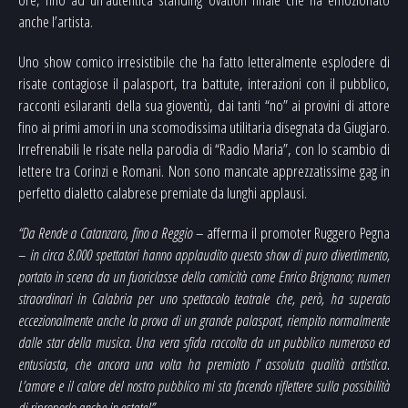
anche l’artista.
Uno show comico irresistibile che ha fatto letteralmente esplodere di
risate contagiose il palasport, tra battute, interazioni con il pubblico,
racconti esilaranti della sua gioventù, dai tanti “no” ai provini di attore
fino ai primi amori in una scomodissima utilitaria disegnata da Giugiaro.
Irrefrenabili le risate nella parodia di “Radio Maria”, con lo scambio di
lettere tra Corinzi e Romani. Non sono mancate apprezzatissime gag in
perfetto dialetto calabrese premiate da lunghi applausi.
“Da Rende a Catanzaro, fino a Reggio
– afferma il promoter Ruggero Pegna
–
in circa 8.000 spettatori hanno applaudito questo show di puro divertimento,
portato in scena da un fuoriclasse della comicità come Enrico Brignano; numeri
straordinari in Calabria per uno spettacolo teatrale che, però, ha superato
eccezionalmente anche la prova di un grande palasport, riempito normalmente
dalle star della musica. Una vera sfida raccolta da un pubblico numeroso ed
entusiasta, che ancora una volta ha premiato l’ assoluta qualità artistica.
L’amore e il calore del nostro pubblico mi sta facendo riflettere sulla possibilità
di riproporlo anche in estate!”.