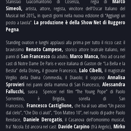
Stanislao Giacomantonio di Cosenza,
regia di
Marco
Simeoli,
artista, attore, regista, vincitore dell’Oscar Italiano del
Musical nel 2015
,
in questi giorni nella nuova edizione di “Aggiungi un
posto a tavola”.
La produzione è della Show Net di
Ruggero
Pegna
.
Standing ovation e lunghi applausi alla prima per tutto il ricco cast: il
bravissimo
Renato Campese,
storico attore teatrale italiano, nei
panni di
San Francesco
da adulto,
Marco Manca,
fino ad ora nel
cast di Notre Dame De Paris e voce italiana di Gaston de “La Bella e la
Bestia” della Disney
,
il giovane Francesco,
Lalo Cibelli,
il magistrale
Virgilio della Divina Commedia, il Diavolo; il soprano
Annalisa
Sprovieri
nei panni della mamma di San Francesco,
Alessandra
Fallucchi,
suora Spencer nel film “The Young Pope” di Paolo
Sorrentino, è Brigida, sorella di San
Francesco,
Francesco Castiglione,
che ha al suo attivo “Un passo
dal cielo”, “Che Dio ci aiuti”, “Don Matteo 10”, nel ruolo di padre Paolo
Rendace,
Daniele Derogatis
, il Casanova dell’omonimo musical,
fra’ Nicola. Ed ancora nel cast:
Davide Carpino
(frà Angelo),
Mirko