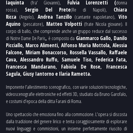
Iaquinta
(fra’ Giovanni),
Fulvia Lorenzetti (
donna
rossa),
Sergio Del Prete
(Re di Napoli),
Chiara
Ricca
(Angelo),
Andrea Tanzillo
(cantante napoletano),
Vito
Aquino
(pescatore),
Matteo Volpotti
(frate Nicola giovane). Il
corpo di ballo, che comprende anche un gruppo reduce dal successo
di Notre Dame De Paris
,
è composto da
Gianmarco Gallo, Danilo
Picciallo, Marco Alimenti, Alfonso Maria Mottola, Alessia
Falcone, Miriam Bonaccorso, Rossella Vassallo, Raffaele
Cava, Alessandro Ruffo, Samuele Tiso, Federica Fata,
Francesca Mandarano, Fabiola De Rose, Francesca
Sagula, Giusy Iantorno e Ilaria Rametta.
Imponente l’allestimento scenografico, con varie soluzioni tecnologiche,
videoscenografie elettroniche ed effetti 3D, studiato da Bruno Garofalo,
e costumi d’epoca della ditta Farani di Roma.
Uno spettacolo che emoziona fino alla commozione. L’opera si discosta
dalla tradizione del genere lirico e tenta coraggiosamente di esplorare
nuovi linguaggi e commistioni, un insieme perfettamente riuscito di