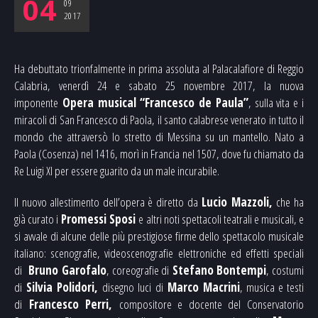
04
09
2017
Ha debuttato trionfalmente in prima assoluta al Palacalafiore di Reggio
Calabria, venerdì 24 e sabato 25 novembre 2017, la nuova
imponente
Opera musical “Francesco de Paula”
, sulla vita e i
miracoli di San Francesco di Paola, il santo calabrese venerato in tutto il
mondo che attraversò lo stretto di Messina su un mantello. Nato a
Paola (Cosenza) nel 1416, morì in Francia nel 1507, dove fu chiamato da
Re Luigi XI per essere guarito da un male incurabile.
Il nuovo allestimento dell’opera è diretto da
Lucio Mazzoli,
che ha
già curato i
Promessi Sposi
e altri noti spettacoli teatrali e musicali, e
si avvale di alcune delle più prestigiose firme dello spettacolo musicale
italiano: scenografie, videoscenografie elettroniche ed effetti speciali
di
Bruno Garofalo
, coreografie di
Stefano Bontempi
, costumi
di
Silvia Polidori,
disegno luci di
Marco Macrini
, musica e testi
di
Francesco Perri,
compositore e docente del Conservatorio