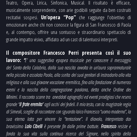
Teatro, Opera, Lirica, Sinfonica, Musical. Il risultato è efficace,
musicalmente sorprendente, con arie godibili seguite da ben costruiti
recitativi sospesi.
Un’opera “Pop”
che raggiunge l’obiettivo di
emozionare anche chi non conosce la figura di San Francesco di Paola
e, al contempo, offrire una sontuoso e straordinario spettacolo di
grande impatto visivo, affidato ad un cast di talentuosi interpreti.
Il compositore Francesco Perri presenta così il suo
lavoro:
“
E’ una suggestiva epopea musicale per conoscere il messaggio
del Santo della Calabria, dalla sua nascita avvolta in un’aura soprannaturale
nella piccola e assolata Paola, alla scelta dei suoi genitori di instradarlo alla vita
religiosa e alla sua giovane vocazione eremitica, fino alla fondazione di numerosi
eremi e la nascita della congregazione paolana, detta anche Ordine dei
Minimi.
Il racconto
scorre tra aneddoti agiografici ed eventi prodigiosi che resero
grande “
il frate eremita
” agli occhi dei fedeli. Il mio testo, con la magistrale regia
di Simeoli, sceglie di raccontare con sguardo laico Francesco “uomo moderno”, la
sua eterna lotta per vincere la “tentazione”. Il diavolo, interpretato dal
bravissimo
Lalo Cibelli
è presente fin dalle prime battute.
Francesco
resiste e
fonda la sua vita sulla continua ricerca del Signore, nello spirito della