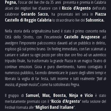
Pegna,
l’oscar del live che da 35 anni presenta e premia in Calabria
alcuni dei migliori live d’autore con il
Riccio d’Argento
dell’orafo
calabrese
Gerardo Sacco,
ha presentato ieri sera in
Piazza
Castello di Reggio Calabria
lo straordinario live dei
Subsonica.
Nella storia della originalissima band è stato il primo concerto nella
Città dello Stretto, con l’incantevole
Castello Aragonese
ad
avvolgere l’imponente palcoscenico davanti ad un pubblico in delirio,
esploso già sul primo brano. Un feeling immediato, con fan scatenati a
cantare e saltare su ogni pezzo per oltre due ore fino ad un autentico
tripudio finale, ha trasformato la grande Piazza in un magico Teatro di
continue emozioni. Gioia e puro divertimento, hanno contagiato il
numeroso pubblico, facendo dimenticare le paure degli ultimi tempi e
liberato la voglia di far festa, tutti insieme e tutti realmente
“fatti di
musica, di grande musica”,
come ha sottolineato Pegna.
Il gruppo di
Samuel, Max, Boosta, Ninja e Vicio
è stato
meritatamente premiato con il “
Riccio d’Argento
” nella sezione del
Festival riservata alle “
Migliori Band Italiane
”.