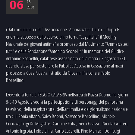
06
08
2008
(Dal comunicato dell´ Associazione “Ammazzateci tutti”) – Dopo l?
enorme successo dello scorso anno torna “Legalitàlia” il Meeting
Nazionale dei giovani antimafia promosso dal Movimento “Ammazzateci
tutti” e dalla Fondazione “Antonino Scopelliti” in memoria del Giudice
Antonino Scopelliti, calabrese assassinato dalla mafia il 9 agosto 1991,
quando stava per sostenere la Pubblica Accusa in Cassazione al maxi-
processo a Cosa Nostra, istruito da Giovanni Falcone e Paolo
Borsellino.
L?evento si terrà a REGGIO CALABRIA nell?area di Piazza Duomo nei giorni
8-9-10 Agosto e vedrà la partecipazione di personaggi del panorama
televisivo, della magistratura, dell?antimafia e del giornalismo nazionale
tra cui: Sonia Alfano, Salvo Boemi, Salvatore Borsellino, Michele
Cucuzza, Luigi De Magistris, Carmine Fotia, Piero Grasso, Nicola Gratteri,
Antonio Ingroia, Felice Lima, Carlo Lucarelli, Pino Maniaci, Don Luigi