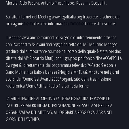
Merola, Aldo Pecora, Antonio Prestifilippo, Rosanna Scopelliti.
Sul sito internet del Meeting www.legalitalia.org troverete le schede dei
protagonisti e molte altre informazioni, filmati ed interviste esclusive.
Il Meeting avrà anche momenti di svago e di intrattenimento artistico
con l?Orchestra ?Giovani fiati reggini? diretta dal M° Maurizio Managò
(reduce dalla importante tournée nel corso della quale è stata persino
diretta dal M° Riccardo Muti), con il gruppo polifonico ?The ACCAPPELLA
Swingers?, direttamente dal programma televisivo ?X-Factor? e con la
Band Multietnica italo-albanese ?Neglizi e Mr Tuka?, vincitore nei giorni
scorsi del ?Demofest Award 2008? organizzato dalla trasmissione
radiofonica ?Demo? di Rai Radio 1 a Lamezia Terme.
LA PARTECIPAZIONE AL MEETING E? LIBERA E GRATUITA. E? POSSIBILE
INOLTRE, PREVIA RICHIESTA DI PRENOTAZIONE PRESSO LA SEGRETERIA
ORGANIZZATIVA DEL MEETING, ALLOGGIARE A REGGIO CALABRIA NEI
GIORNI DELL?EVENTO.