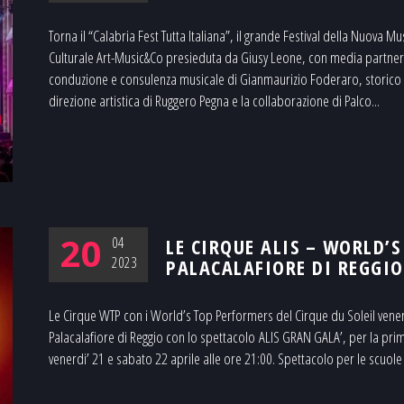
Torna il “Calabria Fest Tutta Italiana”, il grande Festival della Nuova M
Culturale Art-Music&Co presieduta da Giusy Leone, con media partner uff
conduzione e consulenza musicale di Gianmaurizio Foderaro, storico 
direzione artistica di Ruggero Pegna e la collaborazione di Palco...
20
04
LE CIRQUE ALIS – WORLD’
2023
PALACALAFIORE DI REGGIO
Le Cirque WTP con i World’s Top Performers del Cirque du Soleil vener
Palacalafiore di Reggio con lo spettacolo ALIS GRAN GALA’, per la prima
venerdi’ 21 e sabato 22 aprile alle ore 21:00. Spettacolo per le scuole v