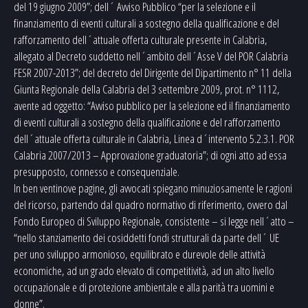
del 19 giugno 2009”; dell´ Avviso Pubblico “per la selezione e il
finanziamento di eventi culturali a sostegno della qualificazione e del
rafforzamento dell´attuale offerta culturale presente in Calabria,
allegato al Decreto suddetto nell´ambito dell´Asse V del POR Calabria
FESR 2007-2013”; del decreto del Dirigente del Dipartimento n° 11 della
Giunta Regionale della Calabria del 3 settembre 2009, prot. n° 1112,
avente ad oggetto: “Avviso pubblico per la selezione ed il finanziamento
di eventi culturali a sostegno della qualificazione e del rafforzamento
dell´attuale offerta culturale in Calabria, Linea d´intervento 5.2.3.1. POR
Calabria 2007/2013 – Approvazione graduatoria”; di ogni atto ad essa
presupposto, connesso e consequenziale.
In ben ventinove pagine, gli avvocati spiegano minuziosamente le ragioni
del ricorso, partendo dal quadro normativo di riferimento, ovvero dal
Fondo Europeo di Sviluppo Regionale, consistente – si legge nell´atto –
“nello stanziamento dei cosiddetti fondi strutturali da parte dell´ UE
per uno sviluppo armonioso, equilibrato e durevole delle attività
economiche, ad un grado elevato di competitività, ad un alto livello
occupazionale e di protezione ambientale e alla parità tra uomini e
donne”.