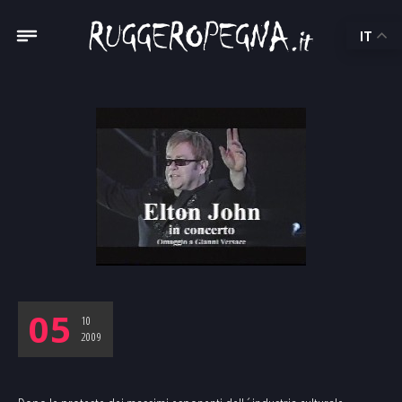
IT
05
10
2009