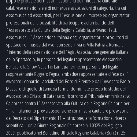
Dopo le proteste dei massimi esponenti dell´industria culturale
calabrese e nazionale e di numerose associazioni di categoria, tra cui
Assomusica ed Assoartisti, per l´esclusione di imprese ed organizzatori
professionali dalla possibilità di partecipare ad un bando dell
´Assessorato alla Cultura della Regione Calabria, arrivano i fatti.
Assomusica, l´ Associazione italiana degli organizzatori e produttori di
spettacoli di musica dal vivo, con sede in via di Villa Patrizi a Roma, all
´interno della sede nazionale dell´Agis, Associazione generale italiana
dello Spettacolo, in persona del legale rappresentante Alessandro
Bellucci e la Show Net srl di Lamezia Terme, in persona del legale
rappresentante Ruggero Pegna, ambedue rappresentate e difese dall´
Avvocato Leonardo Lascialfari del Foro di Firenze e dall´Avvocato Paolo
Mascaro di quello di Lamezia Terme, domiciliate presso lo studio dell´
Avvocato Leo Ciriaco di Catanzaro, ricorrono al Tribunale Amministrativo
Calabrese contro l´ Assessorato alla Cultura della Regione Calabria per
“l´ annullamento previa sospensione con misura cautelare provvisoria
del Decreto del Dipartimento 11 – Istruzione, alta formazione, ricerca
scientifica – della Giunta Regionale Calabrese n. 10325 del 9 giugno
2009, pubblicato nel Bollettino Ufficiale Regione Calabria (Burc) n. 25