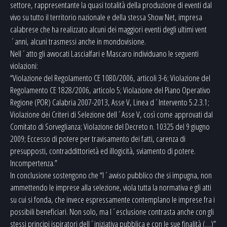
settore, rappresentante la quasi totalità della produzione di eventi dal
vivo su tutto il territorio nazionale e della stessa Show Net, impresa
calabrese che ha realizzato alcuni dei maggiori eventi degli ultimi vent
´anni, alcuni trasmessi anche in mondovisione.
Nell´atto gli avvocati Lascialfari e Mascaro individuano le seguenti
violazioni:
“Violazione del Regolamento CE 1080/2006, articoli 3-6; Violazione del
Regolamento CE 1828/2006, articolo 5; Violazione del Piano Operativo
Regione (POR) Calabria 2007-2013, Asse V, Linea d´Intervento 5.2.3.1;
Violazione dei Criteri di Selezione dell´Asse V, così come approvati dal
Comitato di Sorveglianza; Violazione del Decreto n. 10325 del 9 giugno
2009; Eccesso di potere per travisamento dei fatti, carenza di
presupposti, contraddittorietà ed illogicità, sviamento di potere.
Incompertenza.”
In conclusione sostengono che “l´avviso pubblico che si impugna, non
ammettendo le imprese alla selezione, viola tutta la normativa e gli atti
su cui si fonda, che invece espressamente contemplano le imprese fra i
possibili beneficiari. Non solo, ma l´esclusione contrasta anche con gli
stessi principi ispiratori dell´iniziativa pubblica e con le sue finalità (…)”