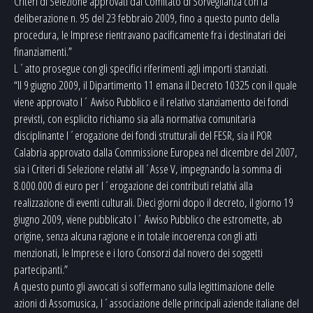
Criteri di Selezione approvati dal Comitato di Sorveglianza con la
deliberazione n. 95 del 23 febbraio 2009, fino a questo punto della
procedura, le Imprese rientravano pacificamente fra i destinatari dei
finanziamenti.”
L´atto prosegue con gli specifici riferimenti agli importi stanziati.
“Il 9 giugno 2009, il Dipartimento 11 emana il Decreto 10325 con il quale
viene approvato l´ Avviso Pubblico e il relativo stanziamento dei fondi
previsti, con esplicito richiamo sia alla normativa comunitaria
disciplinante l´erogazione dei fondi strutturali del FESR, sia il POR
Calabria approvato dalla Commissione Europea nel dicembre del 2007,
sia i Criteri di Selezione relativi all´Asse V, impegnando la somma di
8.000.000 di euro per l´erogazione dei contributi relativi alla
realizzazione di eventi culturali. Dieci giorni dopo il decreto, il giorno 19
giugno 2009, viene pubblicato l´ Avviso Pubblico che estromette, ab
origine, senza alcuna ragione e in totale incoerenza con gli atti
menzionati, le Imprese e i loro Consorzi dal novero dei soggetti
partecipanti.”
A questo punto gli avvocati si soffermano sulla legittimazione delle
azioni di Assomusica, l´associazione delle principali aziende italiane del