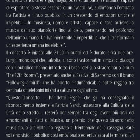
di esplicitare la stessa essenza di un evento live, sublimando l’empatia
tra l’artista e il suo pubblico in un crescendo di emozioni uniche e
irripetibili. Un musicista, uomo e artista, capace di fare arrivare la
musica del suo pianoforte fino al cielo, penetrando nel profondo
dell’animo umano. Un live inimitabile e imperdibile, che si trasforma in
un’esperienza umana indelebile.”.
Il concerto è iniziato alle 21.00 in punto ed è durato circa due ore.
Lunghi monologhi che, talvolta, si sono trasformati in simpatici dialoghi
con il pubblico, hanno introdotto i brani del suo straordinario album
“The 12th Rooms”, presentato anche al Festival di Sanremo con il brano
“Following a bird”, che ha aperto l’indimenticabile notte reggina tra
centinaia di telefonini intenti a catturare ogni attimo.
“Questo concerto – ha detto Pegna, che gli ha consegnato il
riconoscimento insieme a Patrizia Nardi, assessore alla Cultura della
Città dello stretto – resterà per sempre tra degli eventi più belli ed
emozionanti di Fatti di Musica, un premio che questo straordinario
musicista, a sua volta, ha regalato al trentennale della rassegna. Rare
volte ho visto il pubblico così emozionato ed entusiasta al termine di un