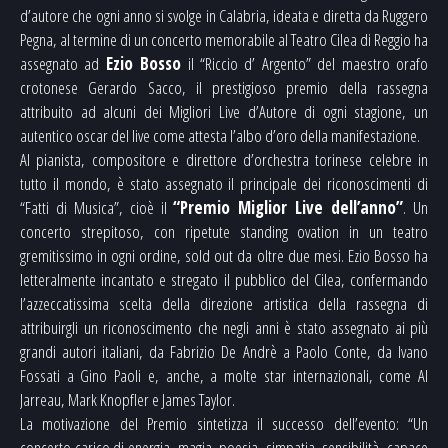
d’autore che ogni anno si svolge in Calabria, ideata e diretta da Ruggero
Pegna, al termine di un concerto memorabile al Teatro Cilea di Reggio ha
assegnato ad
Ezio Bosso
il “Riccio d’ Argento” del maestro orafo
crotonese Gerardo Sacco, il prestigioso premio della rassegna
attribuito ad alcuni dei Migliori Live d’Autore di ogni stagione, un
autentico oscar del live come attesta l’albo d’oro della manifestazione.
Al pianista, compositore e direttore d’orchestra torinese celebre in
tutto il mondo, è stato assegnato il principale dei riconoscimenti di
“Fatti di Musica”, cioè il
“Premio Miglior Live dell’anno”
. Un
concerto strepitoso, con ripetute standing ovation in un teatro
gremitissimo in ogni ordine, sold out da oltre due mesi. Ezio Bosso ha
letteralmente incantato e stregato il pubblico del Cilea, confermando
l’azzeccatissima scelta della direzione artistica della rassegna di
attribuirgli un riconoscimento che negli anni è stato assegnato ai più
grandi autori italiani, da Fabrizio De Andrè a Paolo Conte, da Ivano
Fossati a Gino Paoli e, anche, a molte star internazionali, come Al
Jarreau, Mark Knopfler e James Taylor.
La motivazione del Premio sintetizza il successo dell’evento: “Un
concerto carico di energia, magia, poesia, simpatia, sensibilità, capace